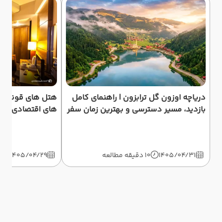
دریاچه اوزون گل ترابزون | راهنمای کامل
هتل های قونیه | 
بازدید، مسیر دسترسی و بهترین زمان سفر
های اقتصادی و م
1405/04/31
10 دقیقه مطالعه
1405/04/29
10 دق