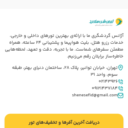
آژانس گردشگری ما با ارائه‌ی بهترین تورهای داخلی و خارجی،
خدمات رزرو هتل، بلیت هواپیما و پشتیبانی ۲۴ ساعته، همراه
مطمئن سفرهای شماست. ما با تجربه، دقت و تعهد، لحظه‌هایی
خاطره‌ساز برایتان رقم می‌زنیم.
تهران، خيابان توانير، پلاک 28، ساختمان دنياي بهتر، طبقه
سوم، واحد 31
02143926
09121437184
shenesefid@gmail.com
دریافت آخرین آفرها و تخفیف‌های تور