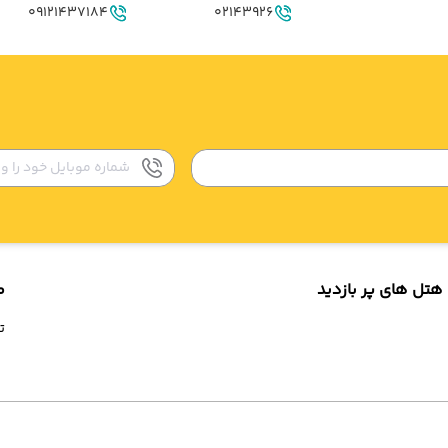
09121437184
02143926
هتل های پر بازدید
م
ت