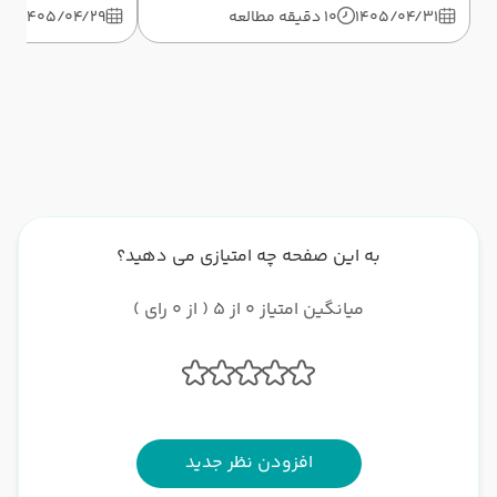
1405/04/31
10 دقیقه مطالعه
1405/04/29
10 دق
به این صفحه چه امتیازی می دهید؟
میانگین امتیاز 0 از 5 ( از 0 رای )
افزودن نظر جدید