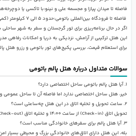
فاصله تا میدان پیازا و مجسمه علی و نینو:با تاکسی یا دوچرخه‌های ساحلی تنها ۱۰ الی ۱۵
فاصله تا فرودگاه بین‌المللی باتومی:حدود ۵ الی ۷ کیلومتر (کمی بیشتر از ۱۰ دقیقه با ماشین).
اگر در حال برنامه‌ریزی برای تور گرجستان و سفر به شهر ساحلی
این هتل ترکیبی از آرامش، نزدیکی به دریا و امکانات رفاهی مدر
برای استعلام قیمت، بررسی پکیج‌های تور باتومی و رزرو هتل پال
سوالات متداول درباره هتل پالم باتومی
۱. آیا هتل پالم باتومی ساحل اختصاصی دارد؟
خیر، هتل ساحل اختصاصی ندارد اما فاصله آن تا ساحل عمومی و زیبای نیو بلوار کمت
۲. ساعت تحویل و تخلیه اتاق در این هتل چه‌ساعتی است؟
تحویل اتاق (Check-in) از ساعت ۱۴:۰۰ و تخلیه اتاق (Check-out) تا ساعت ۱۲:۰۰ ظهر است.
۳. آیا هتل پالم برای سفرهای خانوادگی مناسب است؟
بله، این هتل دارای اتاق‌های خانوادگی بزرگ و محیطی بسیار امن