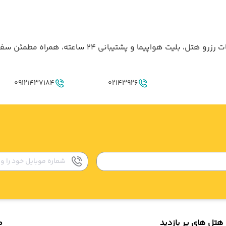
آژانس گردشگری ما با ارائه‌ی بهترین تورهای داخلی و خار
09121437184
02143926
هتل های پر بازدید
م