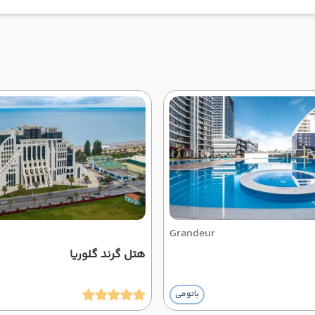
Grandeur
هتل گرند گلوریا
باتومی