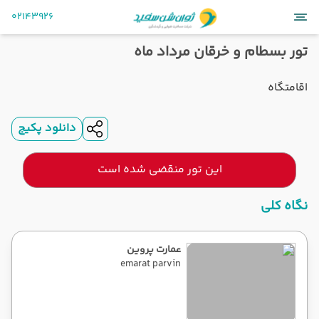
02143926
تور بسطام و خرقان مرداد ماه
اقامتگاه
دانلود پکیج
این تور منقضی شده است
نگاه کلی
عمارت پروین
emarat parvin