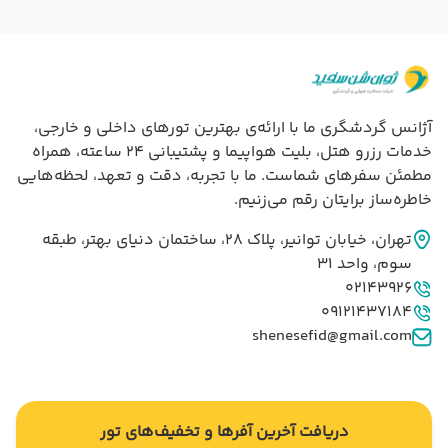
آژانس گردشگری ما با ارائه‌ی بهترین تورهای داخلی و خارجی،
خدمات رزرو هتل، بلیت هواپیما و پشتیبانی ۲۴ ساعته، همراه
مطمئن سفرهای شماست. ما با تجربه، دقت و تعهد، لحظه‌هایی
خاطره‌ساز برایتان رقم می‌زنیم.
تهران، خيابان توانير، پلاک 28، ساختمان دنياي بهتر، طبقه
سوم، واحد 31
02143926
09121437184
shenesefid@gmail.com
دریافت آخرین آفرها و تخفیف‌های تور