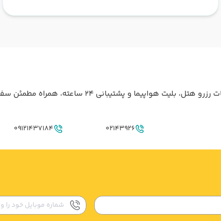
آژانس گردشگری ما با ارائه‌ی بهترین تورهای داخلی و خار
09121437184
02143926